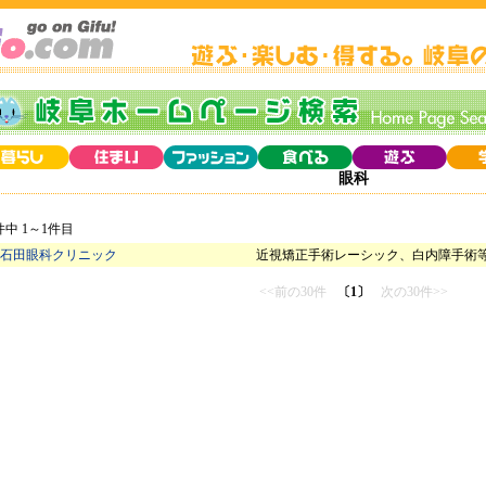
眼科
件中 1～1件目
石田眼科クリニック
近視矯正手術レーシック、白内障手術
<<前の30件
〔1〕
次の30件>>