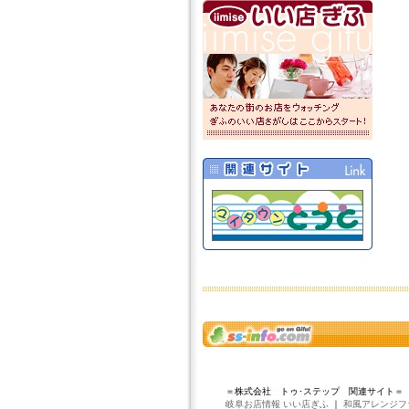
＝株式会社 トゥ･ステップ 関連サイト＝
岐阜お店情報 いい店ぎふ
｜
和風アレンジフ