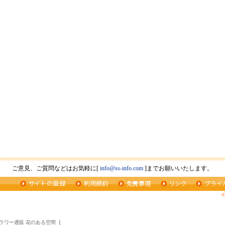
ご意見、ご質問などはお気軽に[
info@ss-info.com
]までお願いいたします。
ラワー通販 花のある空間
｜