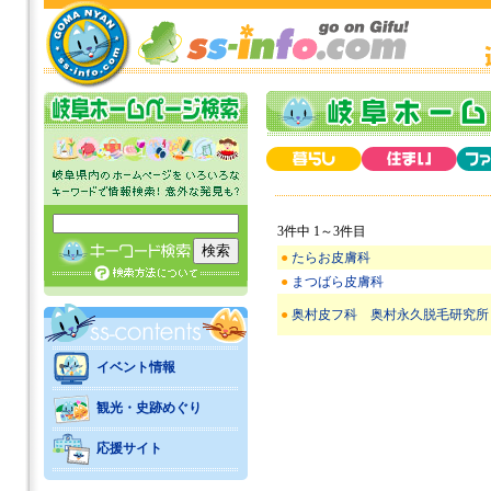
3件中 1～3件目
●
たらお皮膚科
●
まつばら皮膚科
●
奥村皮フ科 奥村永久脱毛研究所
イベント情報
観光・史跡めぐり
応援サイト