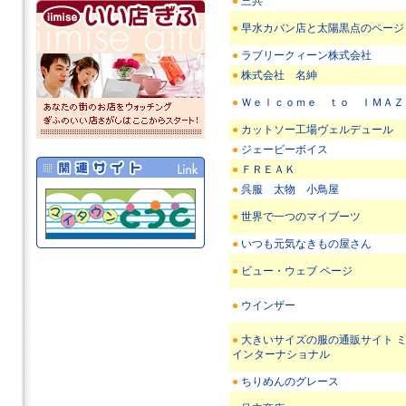
●
三共
●
早水カバン店と太陽黒点のページ
●
ラブリークィーン株式会社
●
株式会社 名紳
●
Ｗｅｌｃｏｍｅ ｔｏ ＩＭＡＺ
●
カットソー工場ヴェルデュール
●
ジェービーボイス
●
ＦＲＥＡＫ
●
呉服 太物 小鳥屋
●
世界で一つのマイブーツ
●
いつも元気なきもの屋さん
●
ビュー・ウェブ ページ
●
ウインザー
●
大きいサイズの服の通販サイト 
インターナショナル
●
ちりめんのグレース