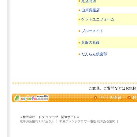
●
足立商店
●
山貞呉服店
●
ゲットユニフォーム
●
ブルーメイト
●
呉服の丸藤
●
だんらん倶楽部
ご意見、ご質問などはお気軽
＝株式会社 トゥ･ステップ 関連サイト＝
岐阜お店情報 いい店ぎふ
｜
和風アレンジフラワー通販 花のある空間
｜