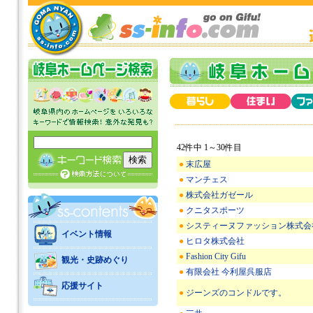
42件中 1～30件目
●
末広屋
●
マンチェス
●
株式会社ガゼール
●
クニタスポーツ
●
システィーヌファッション株式会
イベント情報
●
ヒロタ株式会社
●
Fashion City Gifu
観光・史跡めぐり
●
有限会社 今利屋呉服店
応援サイト
●
ジーンズのコンドルです。